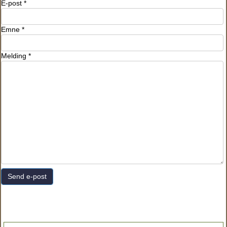
E-post
*
Emne
*
Melding
*
Send e-post