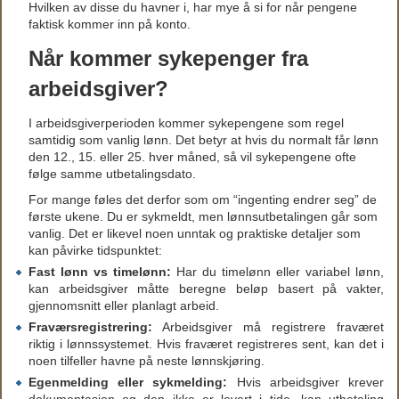
Hvilken av disse du havner i, har mye å si for når pengene
faktisk kommer inn på konto.
Når kommer sykepenger fra
arbeidsgiver?
I arbeidsgiverperioden kommer sykepengene som regel
samtidig som vanlig lønn. Det betyr at hvis du normalt får lønn
den 12., 15. eller 25. hver måned, så vil sykepengene ofte
følge samme utbetalingsdato.
For mange føles det derfor som om “ingenting endrer seg” de
første ukene. Du er sykmeldt, men lønnsutbetalingen går som
vanlig. Det er likevel noen unntak og praktiske detaljer som
kan påvirke tidspunktet:
Fast lønn vs timelønn:
Har du timelønn eller variabel lønn,
kan arbeidsgiver måtte beregne beløp basert på vakter,
gjennomsnitt eller planlagt arbeid.
Fraværsregistrering:
Arbeidsgiver må registrere fraværet
riktig i lønnssystemet. Hvis fraværet registreres sent, kan det i
noen tilfeller havne på neste lønnskjøring.
Egenmelding eller sykmelding:
Hvis arbeidsgiver krever