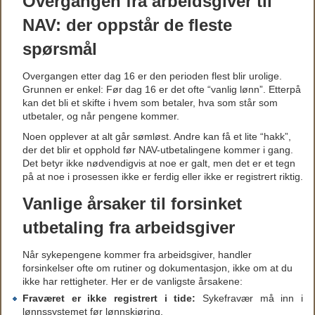
Overgangen fra arbeidsgiver til
NAV: der oppstår de fleste
spørsmål
Overgangen etter dag 16 er den perioden flest blir urolige.
Grunnen er enkel: Før dag 16 er det ofte “vanlig lønn”. Etterpå
kan det bli et skifte i hvem som betaler, hva som står som
utbetaler, og når pengene kommer.
Noen opplever at alt går sømløst. Andre kan få et lite “hakk”,
der det blir et opphold før NAV-utbetalingene kommer i gang.
Det betyr ikke nødvendigvis at noe er galt, men det er et tegn
på at noe i prosessen ikke er ferdig eller ikke er registrert riktig.
Vanlige årsaker til forsinket
utbetaling fra arbeidsgiver
Når sykepengene kommer fra arbeidsgiver, handler
forsinkelser ofte om rutiner og dokumentasjon, ikke om at du
ikke har rettigheter. Her er de vanligste årsakene:
Fraværet er ikke registrert i tide:
Sykefravær må inn i
lønnssystemet før lønnskjøring.