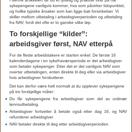
I denne artikkelen får du et tydelig og praktisk svar på når
sykepengene vanligvis kommer, hva som påvirker tidspunktet,
og hvilke typiske årsaker som kan ligge bak forsinkelser. Vi
skiller mellom utbetaling i arbeidsgiverperioden og utbetaling
fra NAV, fordi det ofte er to ganske ulike løp.
To forskjellige “kilder”:
arbeidsgiver først, NAV etterpå
For de fleste arbeidstakere er starten enkel: De første 16
kalenderdagene i en sykefraværsperiode er det arbeidsgiver
som betaler sykepenger. Etter det er det vanligvis NAV som
overtar utbetalingen, enten direkte til deg eller via arbeidsgiver
hvis arbeidsgiver forskutterer.
Det kan derfor være helt normalt at du opplever sykepengene
på tre forskjellige måter:
Du får sykepengene fra arbeidsgiver som del av ordinær
lønnsutbetaling.
Arbeidsgiver fortsetter å betale også etter dag 16, og NAV
refunderer arbeidsgiver.
NAV betaler direkte til deg etter arbeidsgiverperioden.