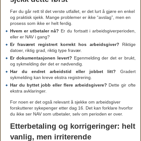
Før du går rett til det verste utfallet, er det lurt å gjøre en enkel
og praktisk sjekk. Mange problemer er ikke “avslag”, men en
prosess som ikke er helt ferdig.
Hvem er utbetaler nå?
Er du fortsatt i arbeidsgiverperioden,
eller er NAV i gang?
Er fraværet registrert korrekt hos arbeidsgiver?
Riktige
datoer, riktig grad, riktig type fravær.
Er dokumentasjonen levert?
Egenmelding der det er brukt,
og sykmelding der det er nødvendig.
Har du endret arbeidstid eller jobbet litt?
Gradert
sykmelding kan kreve ekstra registrering.
Har du byttet jobb eller flere arbeidsgivere?
Dette gir ofte
ekstra avklaringer.
For noen er det også relevant å sjekke om arbeidsgiver
forskutterer sykepenger etter dag 16. Det kan forklare hvorfor
du ikke ser NAV som utbetaler, selv om perioden er over.
Etterbetaling og korrigeringer: helt
vanlig, men irriterende