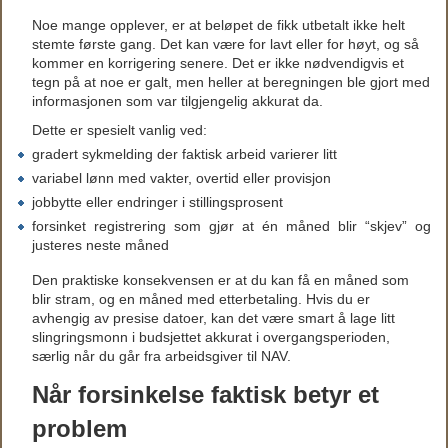
Noe mange opplever, er at beløpet de fikk utbetalt ikke helt
stemte første gang. Det kan være for lavt eller for høyt, og så
kommer en korrigering senere. Det er ikke nødvendigvis et
tegn på at noe er galt, men heller at beregningen ble gjort med
informasjonen som var tilgjengelig akkurat da.
Dette er spesielt vanlig ved:
gradert sykmelding der faktisk arbeid varierer litt
variabel lønn med vakter, overtid eller provisjon
jobbytte eller endringer i stillingsprosent
forsinket registrering som gjør at én måned blir “skjev” og
justeres neste måned
Den praktiske konsekvensen er at du kan få en måned som
blir stram, og en måned med etterbetaling. Hvis du er
avhengig av presise datoer, kan det være smart å lage litt
slingringsmonn i budsjettet akkurat i overgangsperioden,
særlig når du går fra arbeidsgiver til NAV.
Når forsinkelse faktisk betyr et
problem