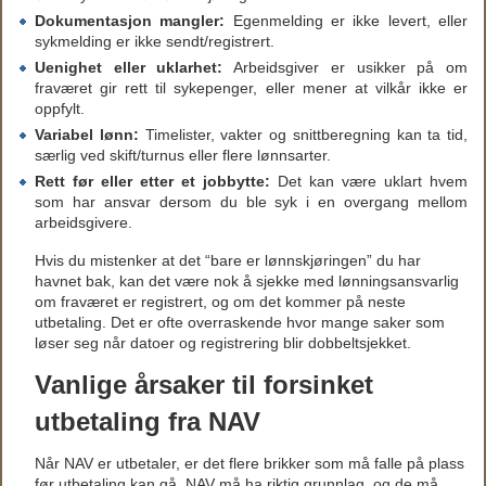
Dokumentasjon mangler:
Egenmelding er ikke levert, eller
sykmelding er ikke sendt/registrert.
Uenighet eller uklarhet:
Arbeidsgiver er usikker på om
fraværet gir rett til sykepenger, eller mener at vilkår ikke er
oppfylt.
Variabel lønn:
Timelister, vakter og snittberegning kan ta tid,
særlig ved skift/turnus eller flere lønnsarter.
Rett før eller etter et jobbytte:
Det kan være uklart hvem
som har ansvar dersom du ble syk i en overgang mellom
arbeidsgivere.
Hvis du mistenker at det “bare er lønnskjøringen” du har
havnet bak, kan det være nok å sjekke med lønningsansvarlig
om fraværet er registrert, og om det kommer på neste
utbetaling. Det er ofte overraskende hvor mange saker som
løser seg når datoer og registrering blir dobbeltsjekket.
Vanlige årsaker til forsinket
utbetaling fra NAV
Når NAV er utbetaler, er det flere brikker som må falle på plass
før utbetaling kan gå. NAV må ha riktig grunnlag, og de må