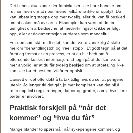
Det finnes situasjoner der forsinkelser ikke bare handler om
rutiner, men om at noen mener vilkårene ikke er oppfylt. Da
kan utbetaling stoppe opp mer tydelig, eller du kan få beskjed
om at saken må avklares. Eksempler kan være at det er
uenighet om arbeidsevne, at medvirkningsplikt ikke er fulgt
opp, eller at dokumentasjon vurderes som mangelfull.
For den som står midt i det, kan det være vanskelig å skille
mellom “behandlingstid” og “reell stopp”. Et godt tegn på at det
først og fremst er en prosess, er at du blir bedt om å
ettersende konkret informasjon. Et tegn på at det kan være
mer alvorlig, er at du får tydelig beskjed om at utbetaling ikke
kan skje før et bestemt vilkår er oppfylt.
Uansett er det ofte klokt å ta tak tidlig hvis du ser at pengene
uteblir. Jo lenger tid det går, jo mer komplisert kan det bli å
rette opp feil i registreringer, datoer og grader, særlig hvis flere
parter er involvert.
Praktisk forskjell på “når det
kommer” og “hva du får”
Mange blander to spørsmål: når sykepengene kommer, og