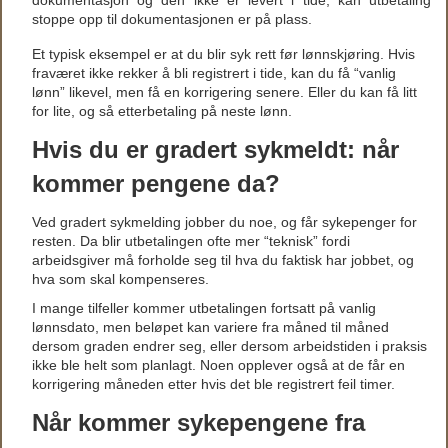
dokumentasjon og den ikke er levert i tide, kan utbetaling
stoppe opp til dokumentasjonen er på plass.
Et typisk eksempel er at du blir syk rett før lønnskjøring. Hvis
fraværet ikke rekker å bli registrert i tide, kan du få “vanlig
lønn” likevel, men få en korrigering senere. Eller du kan få litt
for lite, og så etterbetaling på neste lønn.
Hvis du er gradert sykmeldt: når
kommer pengene da?
Ved gradert sykmelding jobber du noe, og får sykepenger for
resten. Da blir utbetalingen ofte mer “teknisk” fordi
arbeidsgiver må forholde seg til hva du faktisk har jobbet, og
hva som skal kompenseres.
I mange tilfeller kommer utbetalingen fortsatt på vanlig
lønnsdato, men beløpet kan variere fra måned til måned
dersom graden endrer seg, eller dersom arbeidstiden i praksis
ikke ble helt som planlagt. Noen opplever også at de får en
korrigering måneden etter hvis det ble registrert feil timer.
Når kommer sykepengene fra