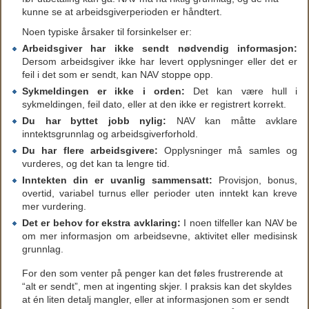
kunne se at arbeidsgiverperioden er håndtert.
Noen typiske årsaker til forsinkelser er:
Arbeidsgiver har ikke sendt nødvendig informasjon:
Dersom arbeidsgiver ikke har levert opplysninger eller det er
feil i det som er sendt, kan NAV stoppe opp.
Sykmeldingen er ikke i orden:
Det kan være hull i
sykmeldingen, feil dato, eller at den ikke er registrert korrekt.
Du har byttet jobb nylig:
NAV kan måtte avklare
inntektsgrunnlag og arbeidsgiverforhold.
Du har flere arbeidsgivere:
Opplysninger må samles og
vurderes, og det kan ta lengre tid.
Inntekten din er uvanlig sammensatt:
Provisjon, bonus,
overtid, variabel turnus eller perioder uten inntekt kan kreve
mer vurdering.
Det er behov for ekstra avklaring:
I noen tilfeller kan NAV be
om mer informasjon om arbeidsevne, aktivitet eller medisinsk
grunnlag.
For den som venter på penger kan det føles frustrerende at
“alt er sendt”, men at ingenting skjer. I praksis kan det skyldes
at én liten detalj mangler, eller at informasjonen som er sendt