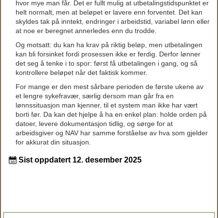
hvor mye man får. Det er fullt mulig at utbetalingstidspunktet er
helt normalt, men at beløpet er lavere enn forventet. Det kan
skyldes tak på inntekt, endringer i arbeidstid, variabel lønn eller
at noe er beregnet annerledes enn du trodde.
Og motsatt: du kan ha krav på riktig beløp, men utbetalingen
kan bli forsinket fordi prosessen ikke er ferdig. Derfor lønner
det seg å tenke i to spor: først få utbetalingen i gang, og så
kontrollere beløpet når det faktisk kommer.
For mange er den mest sårbare perioden de første ukene av
et lengre sykefravær, særlig dersom man går fra en
lønnssituasjon man kjenner, til et system man ikke har vært
borti før. Da kan det hjelpe å ha en enkel plan: holde orden på
datoer, levere dokumentasjon tidlig, og sørge for at
arbeidsgiver og NAV har samme forståelse av hva som gjelder
for akkurat din situasjon.
Sist oppdatert 12. desember 2025