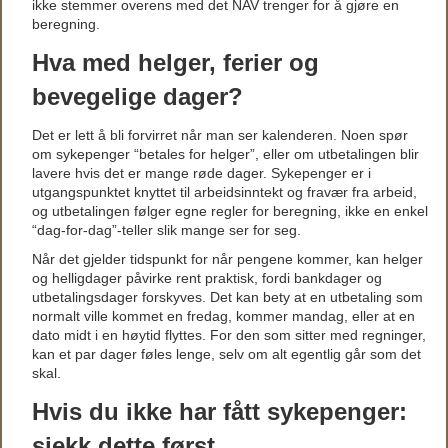
ikke stemmer overens med det NAV trenger for å gjøre en
beregning.
Hva med helger, ferier og
bevegelige dager?
Det er lett å bli forvirret når man ser kalenderen. Noen spør
om sykepenger “betales for helger”, eller om utbetalingen blir
lavere hvis det er mange røde dager. Sykepenger er i
utgangspunktet knyttet til arbeidsinntekt og fravær fra arbeid,
og utbetalingen følger egne regler for beregning, ikke en enkel
“dag-for-dag”-teller slik mange ser for seg.
Når det gjelder tidspunkt for når pengene kommer, kan helger
og helligdager påvirke rent praktisk, fordi bankdager og
utbetalingsdager forskyves. Det kan bety at en utbetaling som
normalt ville kommet en fredag, kommer mandag, eller at en
dato midt i en høytid flyttes. For den som sitter med regninger,
kan et par dager føles lenge, selv om alt egentlig går som det
skal.
Hvis du ikke har fått sykepenger:
sjekk dette først